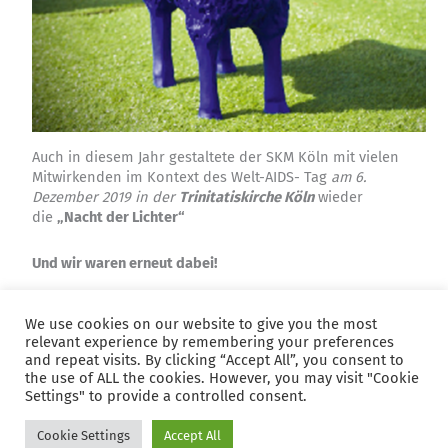
Auch in diesem Jahr gestaltete der SKM Köln mit vielen
Mitwirkenden im Kontext des Welt-AIDS- Tag
am 6.
Dezember 2019 in der
Trinitatiskirche Köln
wieder
die
„Nacht der Lichter“
Und wir waren erneut dabei!
We use cookies on our website to give you the most
← Vorheriger
Nächster →
relevant experience by remembering your preferences
and repeat visits. By clicking “Accept All”, you consent to
Kontakt/Impressum
the use of ALL the cookies. However, you may visit "Cookie
Datenschutzerklärung
Settings" to provide a controlled consent.
Copyright © 2026 Chorillas
Cookie Settings
Accept All