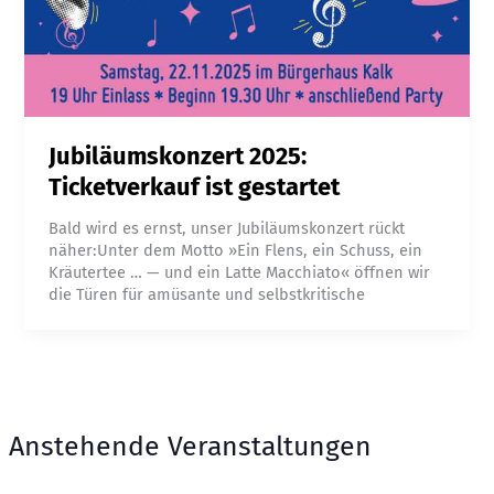
Jubiläumskonzert 2025:
Ticketverkauf ist gestartet
Bald wird es ernst, unser Jubiläumskonzert rückt
näher:Unter dem Motto »Ein Flens, ein Schuss, ein
Kräutertee … — und ein Latte Macchiato« öffnen wir
die Türen für amüsante und selbstkritische
Anstehende Veranstaltungen