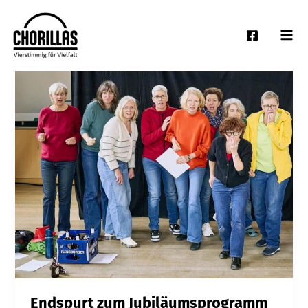
Zum
Inhalt
springen
Endspurt zum Jubiläumsprogramm