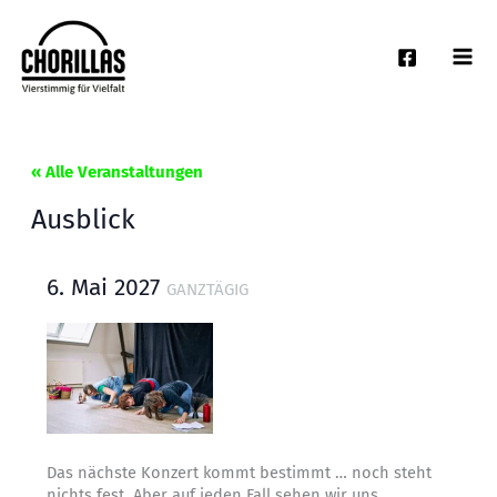
Zum
Inhalt
springen
« Alle Veranstaltungen
Ausblick
6. Mai 2027
GANZTÄGIG
Das nächste Konzert kommt bestimmt … noch steht
nichts fest. Aber auf jeden Fall sehen wir uns